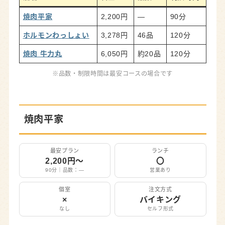
肉匠坂井
焼肉平家
2,200円
—
90分
焼肉きんぐ
ホルモンわっしょい
3,278円
46品
120分
プレミアムカルビ
焼肉 牛力丸
6,050円
約20品
120分
すたみな太郎
※品数・制限時間は最安コースの場合です
焼肉カルビ一丁
静岡市で自分に合った焼肉食べ放題を見つけよ
う
焼肉平家
最安プラン
ランチ
2,200円〜
〇
90分｜品数：―
営業あり
個室
注文方式
×
バイキング
なし
セルフ形式