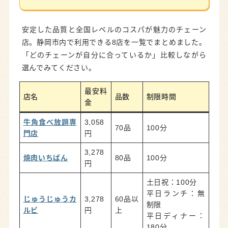
安定した品質と全国レベルのコスパが魅力のチェーン
店。静岡市内で利用できる8店を一覧でまとめました。
「どのチェーンが自分に合っているか」比較しながら
選んでみてください。
最安料
店名
品数
制限時間
金
牛角食べ放題専
3,058
70品
100分
門店
円
3,278
焼肉いちばん
80品
100分
円
土日祝：100分
平日ランチ：無
じゅうじゅうカ
3,278
60品以
制限
ルビ
円
上
平日ディナー：
180分