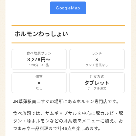
GoogleMap
ホルモンわっしょい
食べ放題プラン
ランチ
3,278円〜
×
120分｜46品
ランチ営業なし
個室
注文方式
×
タブレット
なし
テーブル注文
JR草薙駅南口すぐの場所にあるホルモン専門店です。
食べ放題では、サムギョプサルを中心に豚カルビ・豚
タン・豚ホルモンなどの豚系焼肉メニューに加え、お
つまみや一品料理まで計46点を楽しめます。