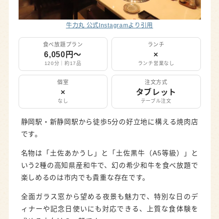
牛力丸 公式Instagramより引用
食べ放題プラン
ランチ
6,050円〜
×
120分｜約17品
ランチ営業なし
個室
注文方式
×
タブレット
なし
テーブル注文
静岡駅・新静岡駅から徒歩5分の好立地に構える焼肉店
です。
名物は「土佐あかうし」と「土佐黒牛（A5等級）」と
いう2種の高知県産和牛で、幻の希少和牛を食べ放題で
楽しめるのは市内でも貴重な存在です。
全面ガラス窓から望める夜景も魅力で、特別な日のデ
ィナーや記念日使いにも対応できる、上質な食体験を