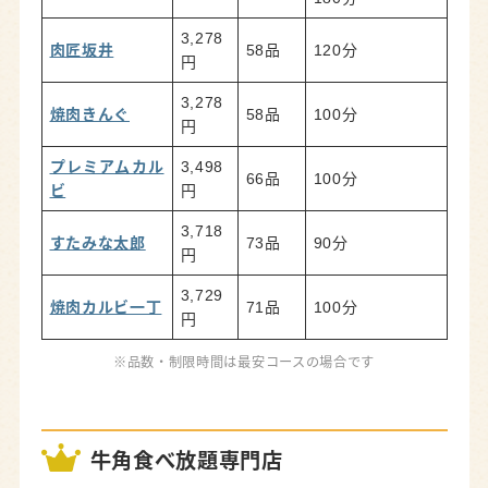
3,278
肉匠坂井
58品
120分
円
3,278
焼肉きんぐ
58品
100分
円
プレミアムカル
3,498
66品
100分
ビ
円
3,718
すたみな太郎
73品
90分
円
3,729
焼肉カルビ一丁
71品
100分
円
※品数・制限時間は最安コースの場合です
牛角食べ放題専門店