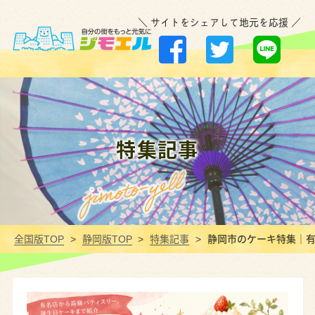
＼ サイトをシェアして地元を応援 ／
特集記事
全国版TOP
静岡版TOP
特集記事
静岡市のケーキ特集｜