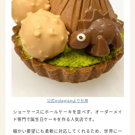
✖
ジモエルの新着記事や地元応援情報をイ
チ早くお届けするメールマガジンです！
メールアドレスを入力し、【メルマガ
登録】をクリックすると仮登録メール
公式Instagramより引用
が届きます。
ショーケースにホールケーキを並べず、オーダーメイ
本登録リンクをクリックすれば購読完
ド専門で誕生日ケーキを作る人気店です。
了です！
細かい要望にも柔軟に対応してくれるため、世界に一