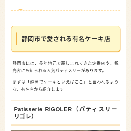
静岡市で愛される有名ケーキ店
Patisserie RIGOLER（パティスリー リゴレ）
西洋菓子処 シューマン
静岡市で愛される有名ケーキ店
Chez Hiro（シェヒロ）
特別な日に選びたい高級ケーキ・パティスリー
静岡市には、長年地元で親しまれてきた定番店や、観
パティスリー ルテニエ
光客にも知られる人気パティスリーがあります。
Hirondelle（イロンデル）
まずは「静岡でケーキといえばここ」と言われるよう
な、有名店から紹介します。
a la maison（アラメゾン）
キルフェボン 静岡本店
Patisserie RIGOLER（パティスリー
リゴレ）
ケーキを楽しめるカフェ・イートイン
MARIATHANK（マリアサンク）