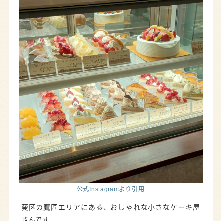
VERT CLAIR（ヴェールクレール）
珈琲処 草里（ぞおりー）
誕生日ケーキで選ばれる人気パティスリー
西洋菓子舗 夢天菓（むてんか）
パティスリー リュバン 日本平本店
まとめ｜静岡市でお気に入りのケーキを見つけ
よう
公式Instagramより引用
葵区の鷹匠エリアにある、おしゃれな小さなケーキ屋
さんです。