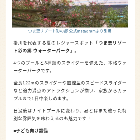
つま恋リゾート彩の郷 公式Instagramより引用
掛川を代表する夏のレジャースポット「
つま恋リゾー
ト彩の郷 ウォーターパーク
」。
4つのプールと3種類のスライダーを備えた、本格ウォ
ーターパークです。
全長122mのスライダーや直線型のスピードスライダー
など迫力満点のアトラクションが揃い、家族からカッ
プルまで1日中楽しめます。
日没後はナイトプールに変わり、昼とはまた違った特
別な雰囲気を味わえるのも魅力です！
■子ども向け
設備