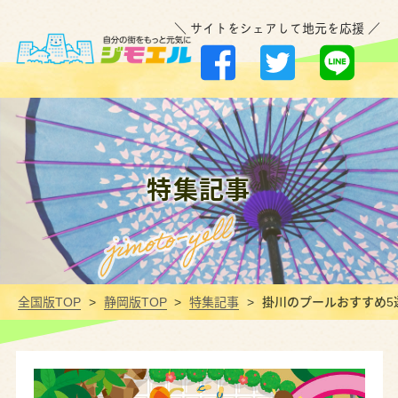
＼ サイトをシェアして地元を応援 ／
特集記事
全国版TOP
静岡版TOP
特集記事
掛川のプールおすすめ5