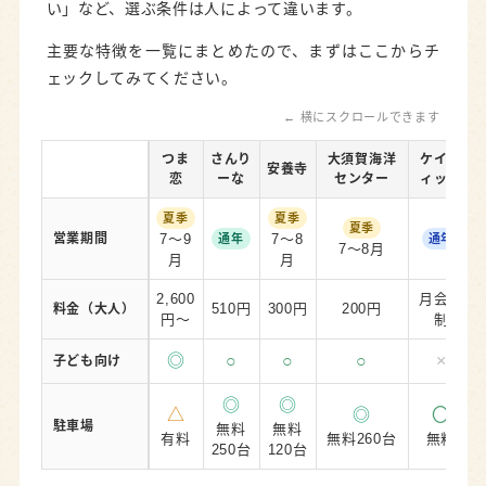
い」など、選ぶ条件は人によって違います。
主要な特徴を一覧にまとめたので、まずはここからチ
ェックしてみてください。
← 横にスクロールできます
つま
さんり
大須賀海洋
ケイフ
安養寺
恋
ーな
センター
ィット
夏季
夏季
夏季
営業期間
7〜9
7〜8
通年
通年
7〜8月
月
月
2,600
月会費
510円
300円
200円
料金（大人）
円〜
制
◎
○
○
○
×
子ども向け
◎
◎
△
◎
〇
駐車場
無料
無料
有料
無料260台
無料
250台
120台