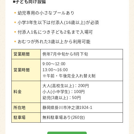
■子ども向け
設備
幼児専用の小さなプールあり
小学3年生以下は付添人(16歳以上)が必須
付添人1名につき子ども2名まで入場可
おむつが外れた3歳以上から利用可能
営業期間
例年7月中旬から8月下旬
9:00～12:00
営業時間
13:00～16:00
※午前・午後完全入れ替え制
大人(高校生以上)：200円
料金
小人(小中学生)：100円
幼児(3歳以上)：50円
所在地
静岡県掛川市沖之須1924-1
駐車場
無料駐車場あり(260台)