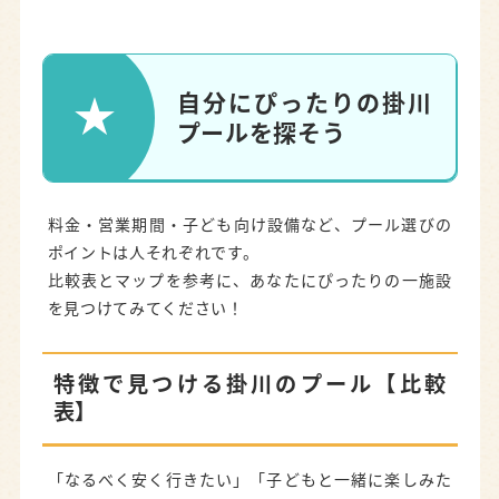
自分にぴったりの掛川プールを探そう
特徴で見つける掛川のプール【比較表】
場所で見つける掛川のプール【マップ】
自分にぴったりの掛川
プールを探そう
観光で楽しむなら【つま恋リゾート彩の郷 ウォ
ーターパーク】
気軽に泳ぎたいなら｜市営プール
料金・営業期間・子ども向け設備など、プール選びの
ポイントは人それぞれです。
さんりーな
比較表とマップを参考に、あなたにぴったりの一施設
安養寺運動公園
を見つけてみてください！
大須賀海洋センタープール
特徴で見つける掛川のプール【比較
ジムも一緒に使いたいなら【フィットネスクラ
表】
ブ ケイフィット】
自分にぴったりの掛川プールへ！
「なるべく安く行きたい」「子どもと一緒に楽しみた