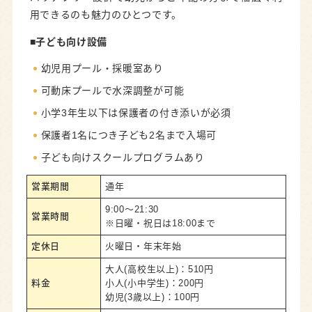
用できるのも魅力のひとつです。
■子ども向け
設備
幼児用プール・採暖室あり
可動床プールで水深調整が可能
小学3年生以下は保護者の付き添いが必須
保護者1名につき子ども2名まで入場可
子ども向けスクールプログラムあり
営業期間
通年
9:00～21:30
営業時間
※日曜・祝日は18:00まで
定休日
火曜日・年末年始
大人(高校生以上)：510円
料金
小人(小中学生)：200円
幼児(3歳以上)：100円