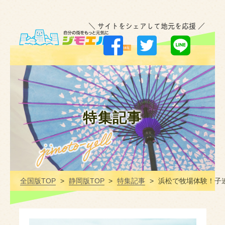
＼ サイトをシェアして地元を応援 ／
特集記事
全国版TOP
静岡版TOP
特集記事
浜松で牧場体験！子