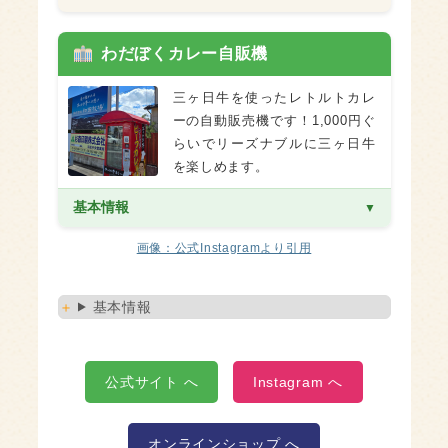
わだぼくカレー自販機
三ヶ日牛を使ったレトルトカレ
ーの自動販売機です！1,000円ぐ
らいでリーズナブルに三ヶ日牛
を楽しめます。
基本情報
画像：公式Instagramより引用
営業時間
24時間
定休日
年中無休
基本情報
住所
〒433-8122静岡県浜松市中央区上島
5丁目3−11
公式サイト へ
Instagram へ
オンラインショップ へ