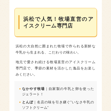
専門店
なかやす牧場｜自家製の牛乳と卵を使った
ジェラート！
浜松で人気！牧場直営のア
イスクリーム専門店
とんぼ｜名店の味を引き継ぐ”いなさ牛乳の
ソフトクリーム”
子ども連れにおすすめ！動物ふれあい体
浜松の大自然に囲まれた牧場で作られる新鮮な
験ができる浜松の牧場
牛乳から生まれる、こだわりの味わい。
佐藤牧場｜さまざまな動物とふれあえる
地元で愛され続ける牧場直営のアイスクリーム
ファーマーズ・ニッサ｜乗馬とフルーツ狩
専門店で、季節の素材を活かした逸品をお楽し
りが一度に楽しめる！
みください。
新鮮食材を味わう！浜松の特産品が楽し
める牧場
なかやす牧場
｜自家製の牛乳と卵を使った
ジェラート！
【牛肉】和田牧場｜地元ブランド”みっかび
とんぼ
｜名店の味を引き継ぐ”いなさ牛乳の
牛”を身近に！
ソフトクリーム”