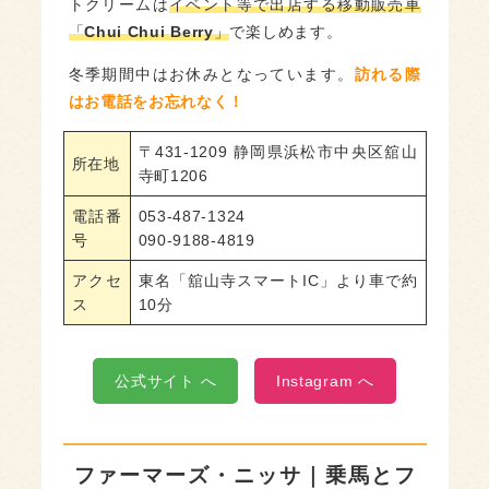
トクリームは
イベント等で出店する移動販売車
「
Chui Chui Berry
」
で楽しめます。
冬季期間中はお休みとなっています。
訪れる際
はお電話をお忘れなく！
〒431-1209 静岡県浜松市中央区舘山
所在地
寺町1206
電話番
053-487-1324
号
090-9188-4819
アクセ
東名「舘山寺スマートIC」より車で約
ス
10分
公式サイト へ
Instagram へ
ファーマーズ・ニッサ｜乗馬とフ