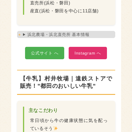
直売所(浜松・磐田)
産直(浜松・磐田を中心に11店舗)
浜北農場・浜北直売所 基本情報
公式サイト へ
Instagram へ
【牛乳】村井牧場｜遠鉄ストアで
販売！”都田のおいしい牛乳”
主なこだわり
常日頃から牛の健康状態に気を配っ
ているそう