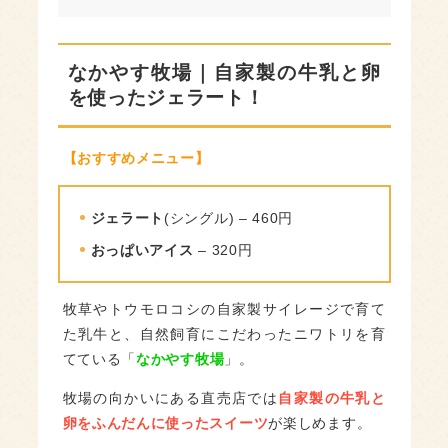
【卵】青い鳥牧場｜こだわりの自然飼育で
育てた卵が人気
【牛乳】村井牧場｜遠鉄ストアで販売！”都
なかやす牧場｜自家製の牛乳と卵
田のおいしい牛乳”
を使ったジェラート！
【牛乳】伊藤牧場｜人にも牛にも優しい環
境
【おすすめメニュー】
畜産も盛んな浜松！
ジェラート
(シングル) – 460円
おっぱいアイス
– 320円
牧草やトウモロコシの自家製サイレージで育て
た乳牛と、自然飼育にこだわったニワトリを育
てている「
なかやす牧場
」。
牧場の向かいにある直売店では
自家製の牛乳と
卵をふんだんに使ったスイーツ
が楽しめます。