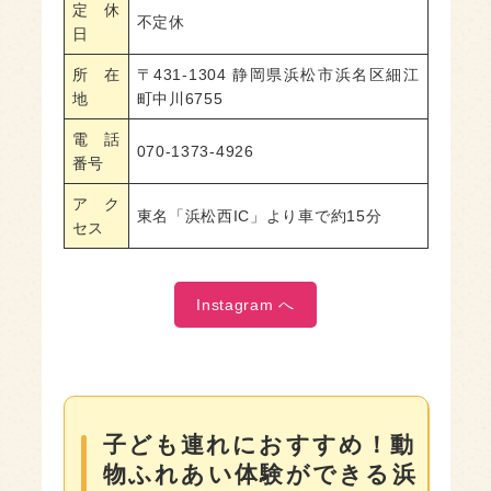
定休
不定休
日
所在
〒431-1304 静岡県浜松市浜名区細江
地
町中川6755
電話
070-1373-4926
番号
アク
東名「浜松西IC」より車で約15分
セス
Instagram へ
子ども連れにおすすめ！動
物ふれあい体験ができる浜