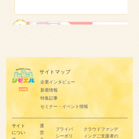
✖
ジモエルの新着記事や地元応援情報をイ
サイトマップ
【浜松駅ビル】おすすめグルメ｜地元の味から駅ナカランチ
チ早くお届けするメールマガジンです！
企業インタビュー
新着情報
特集記事
セミナー・イベント情報
サイト
運
プライバ
クラウドファンデ
につい
営
シーポリ
ィングご支援者の
メールアドレスを入力し、【メルマガ