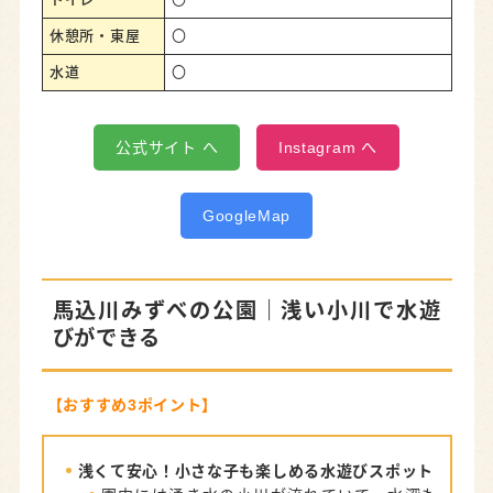
休憩所・東屋
〇
水道
〇
公式サイト へ
Instagram へ
GoogleMap
馬込川みずべの公園
｜浅い小川で水遊
びができる
【おすすめ3ポイント】
浅くて安心！小さな子も楽しめる水遊びスポット