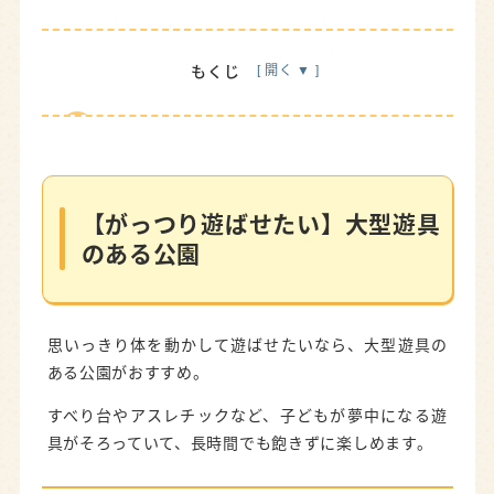
もくじ
【がっつり遊ばせたい】大型遊具のある公園
堀出前中央公園
｜船型の大型遊具で冒険気分を満
喫！
【がっつり遊ばせたい】大型遊具
石人の星公園
｜5種類の滑り台がある大型遊具
のある公園
浜北森林公園
｜自然の中で遊べるアスレチック遊
具
思いっきり体を動かして遊ばせたいなら、大型遊具の
【広々のびのび】芝生・広場が気持ちいい公園
ある公園がおすすめ。
都田総合公園
｜無料でそり遊びが楽しめる！
すべり台やアスレチックなど、子どもが夢中になる遊
馬込川みずべの公園
｜浅い小川で水遊びができる
具がそろっていて、長時間でも飽きずに楽しめます。
飯田公園
｜まるで植物園！自然にふれあえる公園