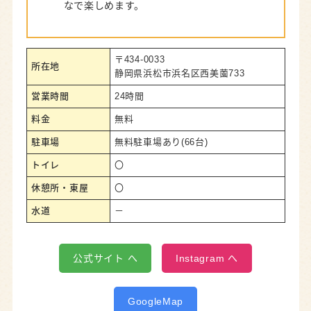
なで楽しめます。
〒434-0033
所在地
静岡県浜松市浜名区西美薗733
営業時間
24時間
料金
無料
駐車場
無料駐車場あり(66台)
トイレ
〇
休憩所・東屋
〇
水道
－
公式サイト へ
Instagram へ
GoogleMap