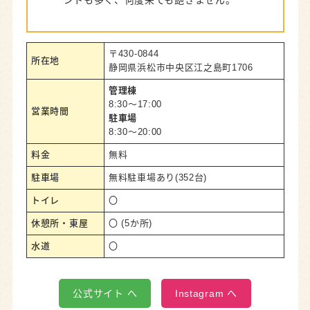
〒430-0844
所在地
静岡県浜松市中央区江之島町1706
管理棟
8:30～17:00
営業時間
駐車場
8:30～20:00
料金
無料
駐車場
無料駐車場あり(352台)
トイレ
〇
休憩所・東屋
〇 (5か所)
水道
〇
公式サイト へ
Instagram へ