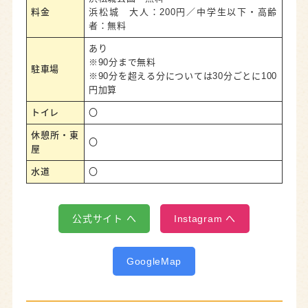
料金
浜松城 大人：200円／中学生以下・高齢
者：無料
あり
※90分まで無料
駐車場
※90分を超える分については30分ごとに100
円加算
トイレ
〇
休憩所・東
〇
屋
水道
〇
公式サイト へ
Instagram へ
GoogleMap