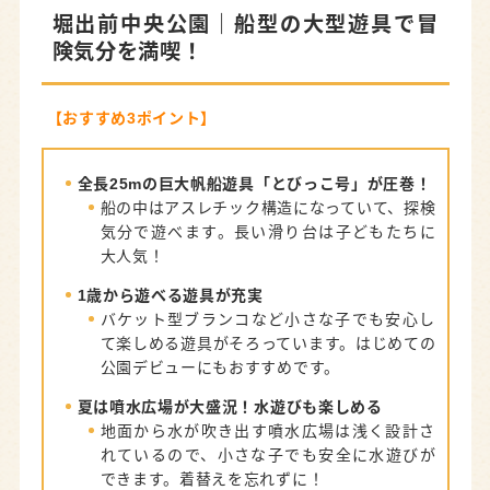
堀出前中央公園
｜船型の大型遊具で冒
【車がなくてもOK】電車・バスで行ける公園
険気分を満喫！
浜松城公園
｜浜松駅から徒歩圏内！観光も楽しめ
る公園
【おすすめ3ポイント】
美薗中央公園
｜美薗中央公園駅すぐ！遊具充実の
公園
全長25mの巨大帆船遊具「とびっこ号」が圧巻！
弁天島海浜公園
｜弁天島駅から徒歩3分！絶景と海
船の中はアスレチック構造になっていて、探検
水浴が楽しめる公園
気分で遊べます。長い滑り台は子どもたちに
大人気！
浜松の公園で子どもと楽しい1日を過ごそう！
1歳から遊べる遊具が充実
バケット型ブランコなど小さな子でも安心し
て楽しめる遊具がそろっています。はじめての
公園デビューにもおすすめです。
夏は噴水広場が大盛況！水遊びも楽しめる
地面から水が吹き出す噴水広場は浅く設計さ
れているので、小さな子でも安全に水遊びが
できます。着替えを忘れずに！