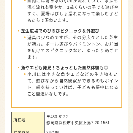
園内には湧き水の小川が流れていて、水深も
浅く流れも穏やか。1歳くらいの子でも遊びや
すく、夏場はびしょ濡れになって楽しむ子ど
もたちで賑わいます。
芝生広場でのびのびピクニック＆外遊び
遊具は少なめですが、その分広々とした芝生
が魅力。ボール遊びやバドミントン、お弁当
を広げてのピクニックなど、ゆったり過ごせ
ます。
魚やエビも発見！ちょっとした自然体験も◎
小川には小さな魚やエビなどの生き物もい
て、遊びながら自然観察ができるのもポイン
ト。網を持っていけば、子どもも夢中になる
こと間違いなしです。
〒433-8122
所在地
静岡県浜松市中央区上島7-20-1551
営業時間
24時間