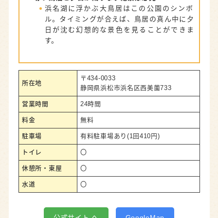
浜名湖に浮かぶ大鳥居はこの公園のシンボ
ル。タイミングが合えば、鳥居の真ん中に夕
日が沈む幻想的な景色を見ることができま
す。
〒434-0033
所在地
静岡県浜松市浜名区西美薗733
営業時間
24時間
料金
無料
駐車場
有料駐車場あり(1回410円)
トイレ
〇
休憩所・東屋
〇
水道
〇
公式サイト へ
GoogleMap