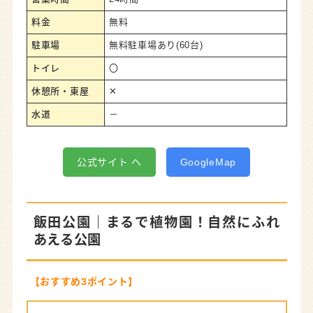
料金
無料
駐車場
無料駐車場あり(60台)
トイレ
〇
休憩所・東屋
✕
水道
－
公式サイト へ
GoogleMap
飯田公園
｜まるで植物園！自然にふれ
あえる公園
【おすすめ3ポイント】