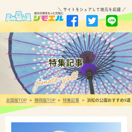
＼ サイトをシェアして地元を応援 ／
特集記事
全国版TOP
静岡版TOP
特集記事
浜松の公園おすすめ9選