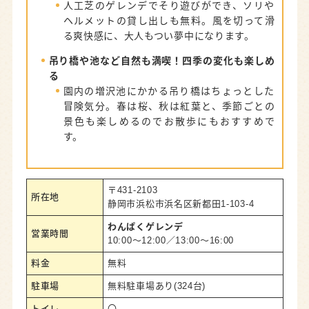
人工芝のゲレンデでそり遊びができ、ソリや
ヘルメットの貸し出しも無料。風を切って滑
る爽快感に、大人もつい夢中になります。
吊り橋や池など自然も満喫！四季の変化も楽しめ
る
園内の増沢池にかかる吊り橋はちょっとした
冒険気分。春は桜、秋は紅葉と、季節ごとの
景色も楽しめるのでお散歩にもおすすめで
す。
〒431-2103
所在地
静岡市浜松市浜名区新都田1-103-4
わんぱくゲレンデ
営業時間
10:00～12:00／13:00～16:00
料金
無料
駐車場
無料駐車場あり(324台)
トイレ
〇