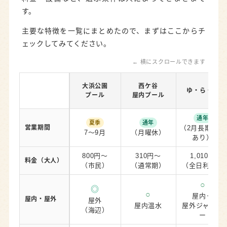
す。
下川原公園プール
主要な特徴を一覧にまとめたので、まずはここからチ
その他｜静岡市の無料プール一覧
ェックしてみてください。
お気に入りのプールを見つけて満喫しよう
← 横にスクロールできます
大浜公園
西ケ谷
ゆ・ら・ら
プール
屋内プール
通年
夏季
通年
営業期間
（2月長期休館
7〜9月
（月曜休）
あり）
800円〜
310円〜
1,010円
料金（大人）
（市民）
（通常期）
（全日利用）
○
◎
○
屋内＋
屋内・屋外
屋外
屋内温水
屋外ジャグジ
（海辺）
ー