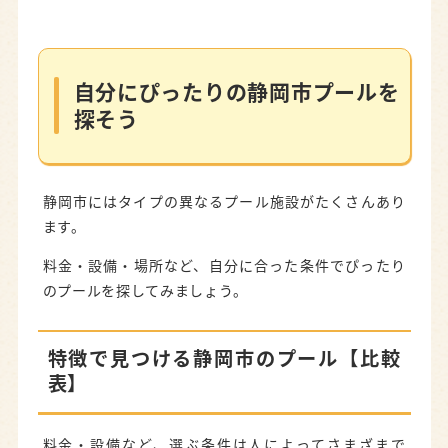
自分にぴったりの静岡市プールを探そう
特徴で見つける静岡市のプール【比較表】
場所で見つける静岡市のプール【マップ】
自分にぴったりの静岡市プールを
探そう
夏季限定｜屋外・レジャープール
静岡市大浜公園プール
静岡市にはタイプの異なるプール施設がたくさんあり
通年OK｜屋内プール
ます。
西ケ谷屋内プール
料金・設備・場所など、自分に合った条件でぴったり
清水ナショナルトレーニングセンター
のプールを探してみましょう。
ふれあい健康増進館 ゆ・ら・ら
特徴で見つける静岡市のプール【比較
無料で楽しめる！夏の公園プール
表】
清水総合運動場水泳場
用宗公園プール
料金・設備など、選ぶ条件は人によってさまざまで