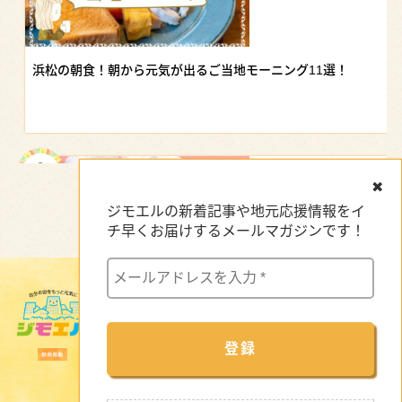
浜松の朝食！朝から元気が出るご当地モーニング11選！
✖
ジモエルの新着記事や地元応援情報をイ
チ早くお届けするメールマガジンです！
サイトマップ
【浜松駅ビル】おすすめグルメ｜地元の味から駅ナカランチまで
企業インタビュー
新着情報
特集記事
セミナー・イベント情報