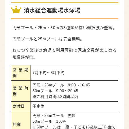
清水総合運動場水泳場
円形プール・25m・50mの3種類が揃い選択肢が豊富。
円形プールと25mプールは完全無料。
おむつ卒業後の幼児も利用可能で家族全員が楽しめる
規模感が◎。
営業期
7月下旬～8月下旬
間
円形・25mプール 9:00～16:45
営業時
50mプール 9:00～20:45
間
※ご利用時間は2時間以内
定休日
不定休
円形・25mプール 無料
50mプール 150円
料金
※50mプールは一般・子ども(3歳以上)料金で