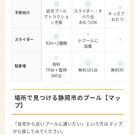
◎
◎
○
幼児プール
スライダー・す
子供向け
キッズプール
アトラクショ
べり台
おむつOK
ン充実
おむつOK
○
◎
×
スライダー
小プールに
82m×2種類
設置
○
◎
◎
有料
駐車場
78台＋臨時
無料101台
無料350台
360台
場所で見つける静岡市のプール【マッ
プ】
「自宅から近いプールに通いたい」という方はマップ
から探してみてください。