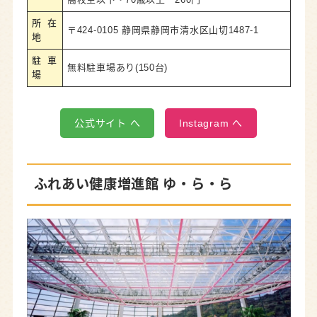
所在
〒424-0105 静岡県静岡市清水区山切1487-1
地
駐車
無料駐車場あり(150台)
場
公式サイト へ
Instagram へ
ふれあい健康増進館 ゆ・ら・ら