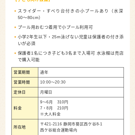
スライダー・すべり台付きの小プールあり（水深
50〜80cm）
プール用おむつ着用で小プール利用可
小学2年生以下・25m泳げない児童は保護者の付き添
いが必須
保護者1名につき子ども3名まで入場可 水泳帽は売店
で購入可能
営業期間
通年
営業時間
10:00～20:30
定休日
月曜日
9～6月 310円
料金
7・8月 210円
※大人料金
〒421-2116 静岡市葵区西ケ谷8-1
所在地
西ケ谷総合運動場内