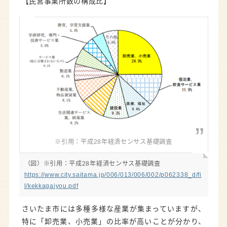
【民営事業所数の構成比】
※引用：平成28年経済センサス基礎調査
（図）※引用：平成28年経済センサス基礎調査
https://www.city.saitama.jp/006/013/006/002/p062338_d/fi
l/kekkagaiyou.pdf
さいたま市には多種多様な産業が集まっていますが、
特に「卸売業、小売業」の比率が高いことが分かり、