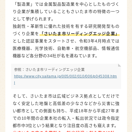
「製造業」では金属製品製造業を中心としたものづく
り企業が集積していることもさいたま市の特徴の一つ
として挙げられます。
独創性・革新性に優れた技術を有する研究開発型もの
づくり企業を
「さいたま市リーディングエッジ企業」
とした認証事業をスタートさせ、令和3年4月時点では
医療機器、光学技術、自動車・航空機部品、情報通信
機器など各分野の34社が名を連ねています。
参照：さいたま市リーディングエッジ企業
https://www.city.saitama.jp/005/002/010/006/p045308.htm
l
そして、さいたま市は広域ビジネス拠点としてだけで
なく安定した地盤と高低差の少なさなどから災害に強
い都市としての側面も持ち、平成18年から平成27年ま
での10年間の企業本社の転入・転出状況では政令指定
都市中3位という結果となり注目度の高さも窺えます。