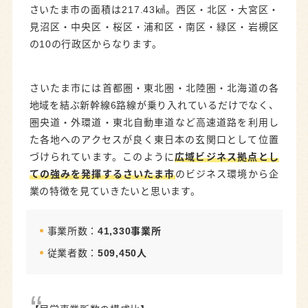
ＮＩＴＴＯＫＵ株式会社（大宮区・機械）
さいたま市の面積は217.43㎢。西区・北区・大宮区・
見沼区・中央区・桜区・浦和区・南区・緑区・岩槻区
さいたま市に本社を構える有名企業・注目企業
の10の行政区からなります。
さいたま市の売上高の高い企業
さいたま市には首都圏・東北圏・北陸圏・北海道の各
マレリ株式会社（北区・輸送用機器メーカー）
地域を結ぶ新幹線6路線が乗り入れているだけでなく、
株式会社しまむら（大宮区・小売業）
圏央道・外環道・東北自動車道など高速道路を利用し
た各地へのアクセスが良く東日本の玄関口として位置
株式会社ジーテクト（大宮区・金属製品）
づけられています。このように
広域ビジネス拠点とし
さいたま市の年収が高い企業
ての強みを発揮するさいたま市
のビジネス環境から企
業の特徴を見ていきたいと思います。
株式会社タムロン（見沼区・精密機器）
株式会社エイチワン（大宮区・金属製品）
事業所数：
41,330事業所
芝浦電子（中央区・電気機器）
従業者数：
509,450人
働く場所・暮らす場所として選ばれている