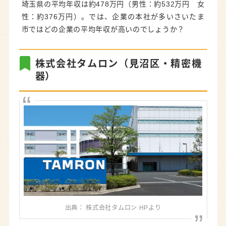
埼玉県の平均年収は約478万円（男性：約532万円 女
性：約376万円）。では、企業の本社が多いさいたま
✖
市ではどの企業の平均年収が高いのでしょうか？
ジモエルの新着記事や地元応援情報をイ
チ早くお届けするメールマガジンです！
株式会社タムロン（見沼区・精密機
器）
メールアドレスを入力し、【メルマガ
登録】をクリックすると仮登録メール
が届きます。
本登録リンクをクリックすれば購読完
了です！
出典： 株式会社タムロン HPより