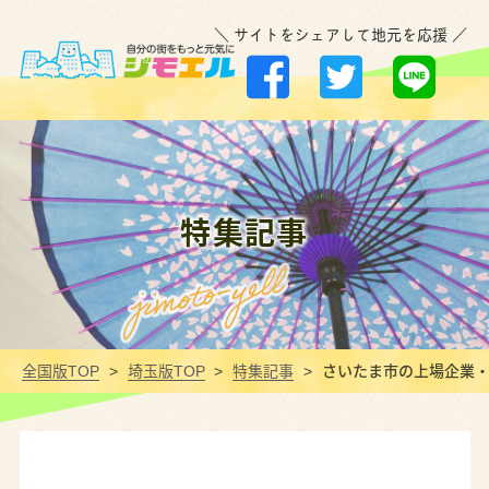
＼ サイトをシェアして地元を応援 ／
特集記事
全国版TOP
埼玉版TOP
特集記事
さいたま市の上場企業