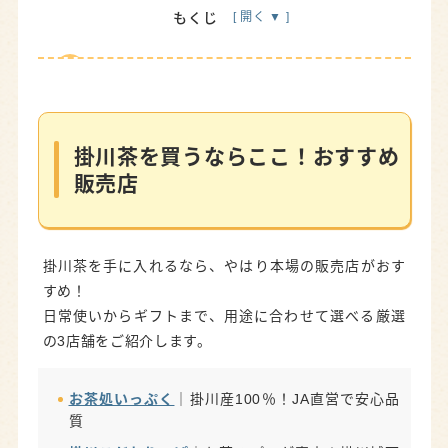
もくじ
掛川茶を買うならここ！おすすめ販売店
お茶処いっぷく
｜掛川産100％！JA直営で安心品
質
掛川茶を買うならここ！おすすめ
掛川こだわりっぱ
｜お茶のプロが案内！掛川城下
販売店
のお土産店
これっしか処
｜掛川駅直結！通販もできる便利な
地場産品店
掛川茶を手に入れるなら、やはり本場の販売店がおす
お茶の魅力を体感！掛川の体験スポット
すめ！
日常使いからギフトまで、用途に合わせて選べる厳選
キウイフルーツカントリーJapan
｜本格お茶摘み
の3店舗をご紹介します。
体験
旅ノ舎
｜四季折々の茶畑体験と掛川名物を堪能
お茶処いっぷく
｜掛川産100％！JA直営で安心品
質
本場の味を堪能できる掛川茶カフェ