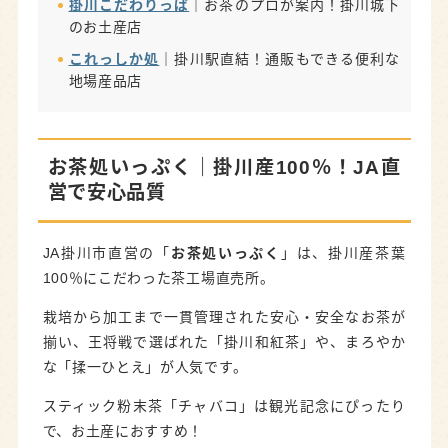
掛川こだわりっぱ
｜お茶のプロが案内！掛川城下
日本茶きみくら
｜厳選茶と抹茶づくしスイーツの
のお土産店
名店
これっしか処
｜掛川駅直結！通販もできる便利な
茶の庭
｜お茶淹れ体験もできる！茶園の中のカフ
地場産品店
ェ
掛川茶スポットまとめマップ｜アクセス情報
お茶処いっぷく
｜掛川産100％！JA直
営で安心品質
掛川で本場のお茶体験を楽しもう
JA掛川市直営の「
お茶処いっぷく
」は、掛川産茶葉
100％にこだわった茶工場直売所。
栽培から加工まで一貫管理された安心・安全なお茶が
揃い、王将戦で選ばれた「掛川和紅茶」や、まろやか
な「揉一ひとえ」が人気です。
スティック粉末茶「チャバコ」は観光記念にぴったり
で、お土産におすすめ！