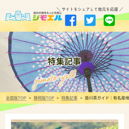
＼ サイトをシェアして地元を応援 ／
特集記事
全国版TOP
静岡版TOP
特集記事
掛川茶ガイド｜有名産