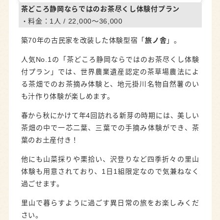
茶どころ静岡ならではのお茶尽くし体験付プラン
・料金：1人 / 22,000～36,000
築70年の古民家を改装した体験型宿「
旅ノ舎
」。
人気No.1の「茶どころ静岡ならではのお茶尽くし体験
付プラン」では、世界農業遺産認定の茶草場農法によ
る茶畑でのお茶摘み体験と、地元掛川名物自然薯のい
も汁作り体験が楽しめます。
春から秋にかけて年4回訪れる新芽の時期には、美しい
茶畑の中で一芯二葉、三葉での手摘み体験ができ、茶
葉のお土産付き！
他にも山菜採りや栗拾い、沢登りなど四季折々の里山
体験も用意されており、1日1組限定なので気兼ねなく
過ごせます。
里山で暮らすように過ごす異日常の旅をお楽しみくだ
さい。