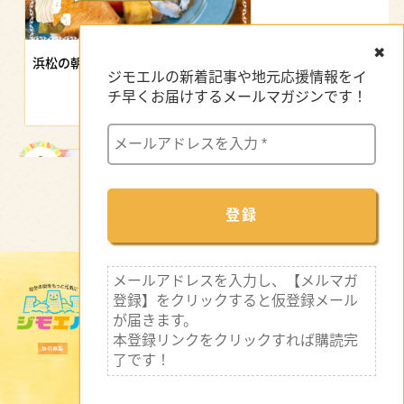
✖
浜松の朝食！朝から元気が出るご当地モーニング11選！
ジモエルの新着記事や地元応援情報をイ
チ早くお届けするメールマガジンです！
メールアドレスを入力し、【メルマガ
サイトマップ
【浜松駅ビル】おすすめグルメ｜地元の味から駅ナカランチまで
登録】をクリックすると仮登録メール
が届きます。
企業インタビュー
本登録リンクをクリックすれば購読完
新着情報
了です！
特集記事
セミナー・イベント情報