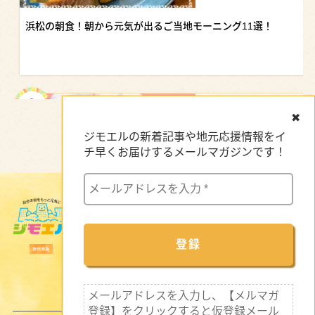
浜松の朝食！朝から元気が出るご当地モーニング11選！
✖
ジモエルの新着記事や地元応援情報をイ
チ早くお届けするメールマガジンです！
サイトマップ
【浜松駅ビル】おすすめグルメ｜地元の味から駅ナカランチまで
企業インタビュー
新着情報
特集記事
セミナー・イベント情報
メールアドレスを入力し、【メルマガ
登録】をクリックすると仮登録メール