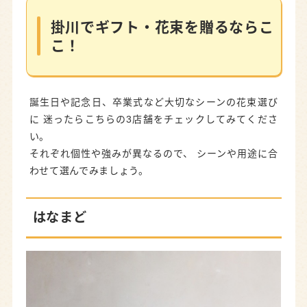
花のアトリエOlive
掛川でギフト・花束を贈るならこ
こ！
富葉園
掛川で植物・グリーンを探すならここ！
BOTANICAL GARDEN OZMAN
誕生日や記念日、卒業式など大切なシーンの花束選び
に 迷ったらこちらの3店舗をチェックしてみてくださ
掛川の花屋選びで迷ったらチェック！
い。
それぞれ個性や強みが異なるので、 シーンや用途に合
Q.当日急に花が必要になった時は？
わせて選んでみましょう。
Q.遠方への贈り物にも対応している？
Q.事前に相談してから注文したい
はなまど
Q.駐車場はある？
掛川の花屋さんMAP
掛川で花を探すならこの4店舗をチェック！