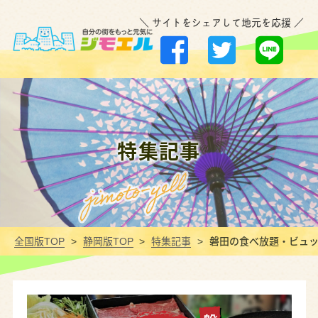
＼ サイトをシェアして地元を応援 ／
特集記事
全国版TOP
静岡版TOP
特集記事
磐田の食べ放題・ビュッ