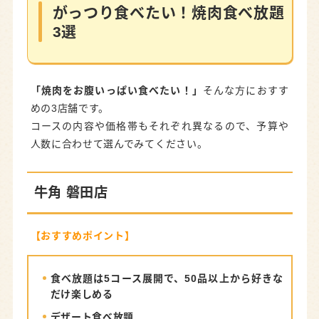
感激どんどん 磐田店
がっつり食べたい！焼肉食べ放題
3選
安楽亭 磐田店
ヘルシーに楽しむ！しゃぶしゃぶ食べ放題2選
しゃぶ葉 磐田富士見台店
「焼肉をお腹いっぱい食べたい！」
そんな方におすす
めの3店舗です。
和食さと 磐田見付店
コースの内容や価格帯もそれぞれ異なるので、予算や
人数に合わせて選んでみてください。
女子会・デートにも！ランチビュッフェ2選
キャナリィ・ロウ 磐田店
牛角 磐田店
La Luce 磐田
宴会・飲み会に使える！食べ飲み放題2選
【おすすめポイント】
にぱち 磐田駅前店
食べ放題は5コース展開で、50品以上から好きな
台湾料理九龍閣
だけ楽しめる
デザート食べ放題
磐田の食べ放題MAP