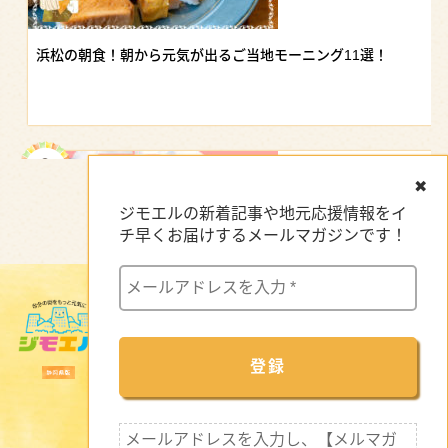
浜松の朝食！朝から元気が出るご当地モーニング11選！
✖
ジモエルの新着記事や地元応援情報をイ
チ早くお届けするメールマガジンです！
サイトマップ
【浜松駅ビル】おすすめグルメ｜地元の味から駅ナカランチまで
企業インタビュー
新着情報
特集記事
セミナー・イベント情報
メールアドレスを入力し、【メルマガ