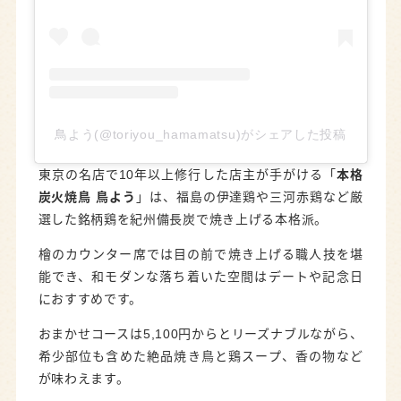
鳥よう(@toriyou_hamamatsu)がシェアした投稿
東京の名店で10年以上修行した店主が手がける「
本格
炭火焼鳥 鳥よう
」は、福島の伊達鶏や三河赤鶏など厳
選した銘柄鶏を紀州備長炭で焼き上げる本格派。
檜のカウンター席では目の前で焼き上げる職人技を堪
能でき、和モダンな落ち着いた空間はデートや記念日
におすすめです。
おまかせコースは5,100円からとリーズナブルながら、
希少部位も含めた絶品焼き鳥と鶏スープ、香の物など
が味わえます。