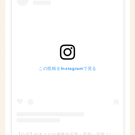
この投稿をInstagramで見る
【公式】やきとりの扇屋@元気・笑顔・活気！"美味しいビールと美味しいやきとり"がある焼き鳥居酒屋(@ohgiya_info)がシェアした投稿