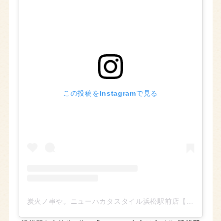
この投稿をInstagramで見る
炭火ノ串や。ニューハカタスタイル浜松駅前店【浜松グルメ】(@kushiya_hamamatsu)がシェアした投稿