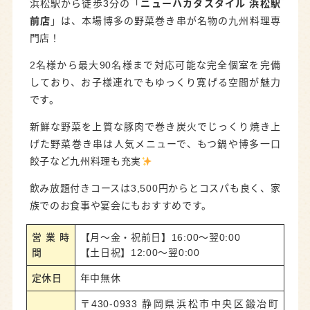
浜松駅から徒歩3分の「
ニューハカタスタイル 浜松駅
前店
」は、本場博多の野菜巻き串が名物の九州料理専
門店！
2名様から最大90名様まで対応可能な完全個室を完備
しており、お子様連れでもゆっくり寛げる空間が魅力
です。
新鮮な野菜を上質な豚肉で巻き炭火でじっくり焼き上
げた野菜巻き串は人気メニューで、もつ鍋や博多一口
餃子など九州料理も充実
飲み放題付きコースは3,500円からとコスパも良く、家
族でのお食事や宴会にもおすすめです。
営業時
【月～金・祝前日】16:00～翌0:00
間
【土日祝】12:00～翌0:00
定休日
年中無休
〒430-0933 静岡県浜松市中央区鍛冶町