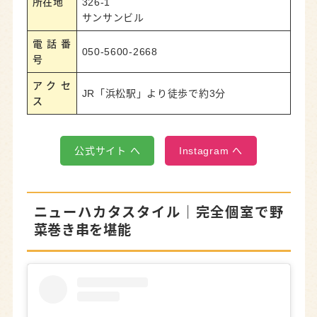
所在地
326-1
サンサンビル
電話番
050-5600-2668
号
アクセ
JR「浜松駅」より徒歩で約3分
ス
公式サイト へ
Instagram へ
ニューハカタスタイル
｜完全個室で野
菜巻き串を堪能