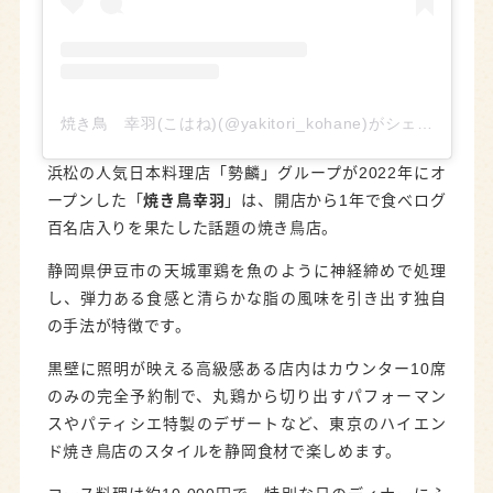
焼き鳥 幸羽(こはね)(@yakitori_kohane)がシェアした投稿
浜松の人気日本料理店「勢麟」グループが2022年にオ
ープンした「
焼き鳥幸羽
」は、開店から1年で食べログ
百名店入りを果たした話題の焼き鳥店。
静岡県伊豆市の天城軍鶏を魚のように神経締めで処理
し、弾力ある食感と清らかな脂の風味を引き出す独自
の手法が特徴です。
黒壁に照明が映える高級感ある店内はカウンター10席
のみの完全予約制で、丸鶏から切り出すパフォーマン
スやパティシエ特製のデザートなど、東京のハイエン
ド焼き鳥店のスタイルを静岡食材で楽しめます。