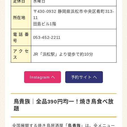
定休日
水曜日
〒430-0932 静岡県浜松市中央区肴町313-
所在地
11
田島ビル1階
電話番
053-452-2211
号
アクセ
JR「浜松駅」より徒歩で約10分
ス
Instagram へ
予約サイト へ
鳥貴族
｜全品390円均一！焼き鳥食べ放
題
全国展開する焼き鳥居酒屋「
鳥貴族
」は、全メニュー