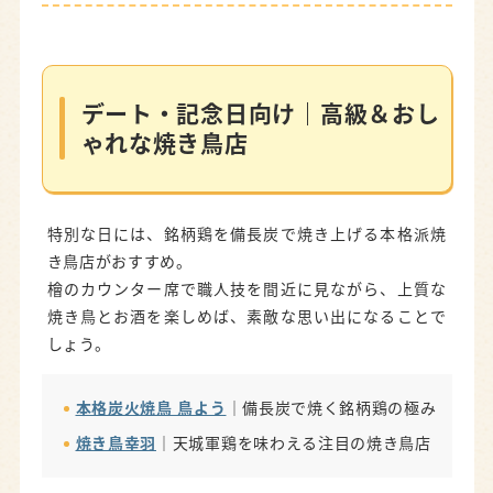
デート・記念日向け｜高級＆おしゃれな焼き鳥
店
本格炭火焼鳥 鳥よう
｜備長炭で焼く銘柄鶏の極み
デート・記念日向け｜高級＆おし
焼き鳥幸羽
｜天城軍鶏を味わえる注目の焼き鳥店
ゃれな焼き鳥店
家族向け｜個室・子連れOKの焼き鳥店
備長扇屋
｜家族で楽しめる炭火焼き鳥店
特別な日には、銘柄鶏を備長炭で焼き上げる本格派焼
ニューハカタスタイル
｜完全個室で野菜巻き串を
き鳥店がおすすめ。
堪能
檜のカウンター席で職人技を間近に見ながら、上質な
焼き鳥とお酒を楽しめば、素敵な思い出になることで
普段使い｜コスパ抜群の人気焼き鳥店・食べ放
しょう。
題
炭火焼き鳥Dining らん
｜錦爽鶏と特選白レバー
本格炭火焼鳥 鳥よう
｜備長炭で焼く銘柄鶏の極み
の名店
焼き鳥幸羽
｜天城軍鶏を味わえる注目の焼き鳥店
鳥貴族
｜全品390円均一！焼き鳥食べ放題