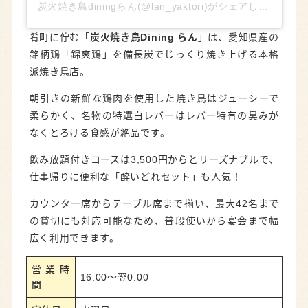
炭火焼き鳥diningらん(@lan_yaktori)がシェアした投稿
肴町に佇む「
炭火焼き鳥Dining らん
」は、愛知県産の
銘柄鶏「錦爽鶏」を備長炭でじっくり焼き上げる本格
派焼き鳥店。
朝引きの新鮮な鶏肉を使用した焼き鳥はジューシーで
柔らかく、名物の特選白レバーはレバー特有の臭みが
なくとろける食感が絶品です。
飲み放題付きコースは3,500円からとリーズナブルで、
仕事帰りに便利な「酔いどれセット」も人気！
カウンター席からテーブル席まで揃い、最大42名まで
の貸切にも対応可能なため、普段使いから宴会まで幅
広く利用できます。
営業時
16:00～翌0:00
間