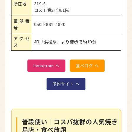
所在地
319-6
コスモ第2ビル1階
電話番
050-8881-4920
号
アクセ
JR「浜松駅」より徒歩で約10分
ス
Instagram へ
食べログ へ
予約サイト へ
普段使い｜コスパ抜群の人気焼き
鳥店・食べ放題