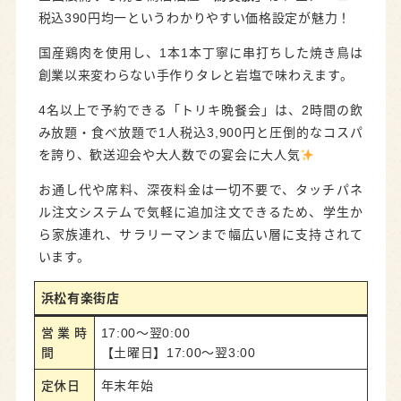
税込390円均一というわかりやすい価格設定が魅力！
国産鶏肉を使用し、1本1本丁寧に串打ちした焼き鳥は
創業以来変わらない手作りタレと岩塩で味わえます。
4名以上で予約できる「トリキ晩餐会」は、2時間の飲
み放題・食べ放題で1人税込3,900円と圧倒的なコスパ
を誇り、歓送迎会や大人数での宴会に大人気
お通し代や席料、深夜料金は一切不要で、タッチパネ
ル注文システムで気軽に追加注文できるため、学生か
ら家族連れ、サラリーマンまで幅広い層に支持されて
います。
浜松有楽街店
営業時
17:00～翌0:00
間
【土曜日】17:00～翌3:00
定休日
年末年始