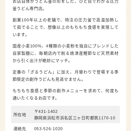
お店自体がうどん釜の形をした、ひと目でわかる圧力
釜うどん専門店。
創業100年以上の老舗で、特注の圧力釜で高温加熱し
て茹でることで、想像以上のもちもち食感を実現して
います。
国産小麦100%、4種類の小麦粉を独自にブレンドした
自家製麺に、毎朝店内で削る焼津産鰹節など天然素材
から引く出汁が絶妙にマッチ。
定番の「ざるうどん」に加え、月替わりで登場する季
節限定の創作うどんも見逃せません。
もちもち食感と季節の創作メニューを求めて、何度も
通いたくなるお店です。
〒431-1402
所在地
静岡県浜松市浜名区三ヶ日町都筑1170-10
連絡先
053-526-1020