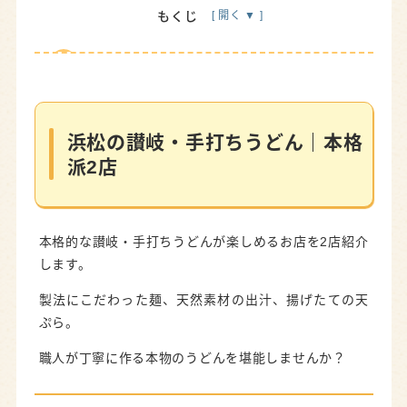
もくじ
浜松の讃岐・手打ちうどん｜本格派2店
さぬきうどん 野の香｜茹でたて・揚げたて・天然
出汁
浜松の讃岐・手打ちうどん｜本格
手打ちうどん権太｜2つの顔を持つ名店
派2店
浜松の創作うどん｜個性派2店
絹腰うどんの五十八｜新感覚の”絹腰うどん”専門
本格的な讃岐・手打ちうどんが楽しめるお店を2店紹介
店
します。
圧力釜もっちりうどん 福桝屋｜想像以上のもちも
ち食感
製法にこだわった麺、天然素材の出汁、揚げたての天
ぷら。
浜松のコスパ◎うどん｜地元の定番2店
職人が丁寧に作る本物のうどんを堪能しませんか？
めん処 杢屋 浜松入野店｜製麺工場直営の圧倒的
コスパ