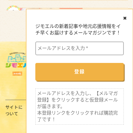
✖
ジモエルの新着記事や地元応援情報をイ
チ早くお届けするメールマガジンです！
サイトマップ
【浜松駅ビル】おすすめグルメ｜地元の味から駅ナカランチまで
企業インタビュー
新着情報
特集記事
セミナー・イベント情報
メールアドレスを入力し、【メルマガ
登録】をクリックすると仮登録メール
が届きます。
サイトに
運営
プライバシ
クラウドファンディ
本登録リンクをクリックすれば購読完
ついて
会社
ーポリシー
ングご支援者の皆様
了です！
© manmaru e net Inc.