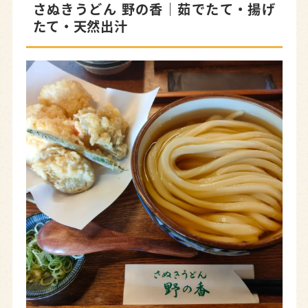
さぬきうどん 野の香｜茹でたて・揚げ
びっくりうどん天ツネ｜昭和レトロな雰囲気の食
たて・天然出汁
堂
浜松のうどん屋マップ
浜松でお気に入りのうどんを見つけよう