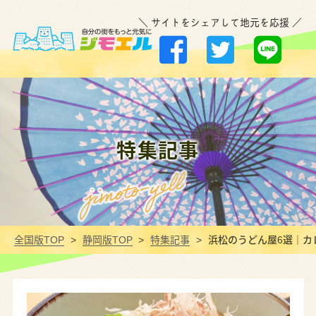
＼ サイトをシェアして地元を応援 ／
特集記事
全国版TOP
静岡版TOP
特集記事
浜松のうどん屋6選｜カ