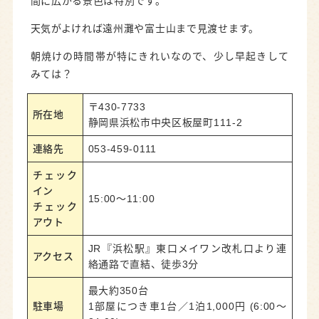
間に広がる景色は特別です。
天気がよければ遠州灘や富士山まで見渡せます。
朝焼けの時間帯が特にきれいなので、少し早起きして
みては？
〒430-7733
所在地
静岡県浜松市中央区板屋町111-2
連絡先
053-459-0111
チェック
イン
15:00～11:00
チェック
アウト
JR『浜松駅』東口メイワン改札口より連
アクセス
絡通路で直結、徒歩3分
最大約350台
駐車場
1部屋につき車1台／1泊1,000円 (6:00〜