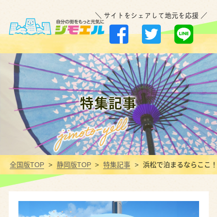
＼ サイトをシェアして地元を応援 ／
特集記事
全国版TOP
静岡版TOP
特集記事
浜松で泊まるならここ！