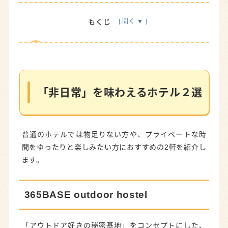
もくじ
「非日常」を味わえるホテル２選
365BASE outdoor hostel
1棟貸邸宅リゾートFUWARI HAMANAKO
「非日常」を味わえるホテル２選
愛犬と一緒に泊まれるホテル
THE SCENE hamanako
普通のホテルでは物足りない方や、プライベートな時
間をゆったりと楽しみたい方におすすめの2軒を紹介し
窓からの景色と美食、五感で浜松を感じるホテ
ます。
ル3選
オークラアクトシティホテル浜松
365BASE outdoor hostel
ホテルコンコルド浜松
グランドメルキュール浜名湖リゾート＆スパ
「アウトドア好きの秘密基地」をコンセプトにした、