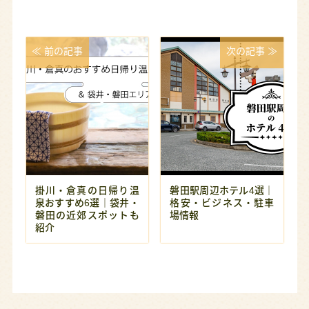
≪ 前の記事
次の記事 ≫
掛川・倉真の日帰り温
磐田駅周辺ホテル4選｜
泉おすすめ6選｜袋井・
格安・ビジネス・駐車
磐田の近郊スポットも
場情報
紹介