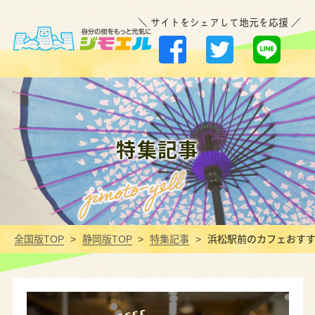
＼ サイトをシェアして地元を応援 ／
特集記事
全国版TOP
静岡版TOP
特集記事
浜松駅前のカフェおすす