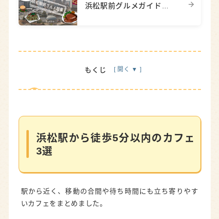
浜松駅前グルメガイド｜ランチ・カフェ・居酒屋のおすすめ店15選
もくじ
浜松駅から徒歩5分以内のカフェ3選
Landmark′s Coffee＆Baker 浜松駅南スタンド
エプロント 浜松UP-ON店
浜松駅から徒歩5分以内のカフェ
3選
WILL COFFEE&BAR（ウィルコーヒー）
浜松駅前でゆっくりできるカフェ3選
トゥルネラパージュ（Tournez La Page）
駅から近く、移動の合間や待ち時間にも立ち寄りやす
いカフェをまとめました。
MEI COFFEE & GALLERY