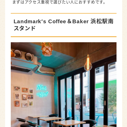
まずはアクセス重視で選びたい人におすすめです。
café macolinne (カフェマコリンヌ）
浜松駅前でスイーツが人気のカフェ3選
Landmark′s Coffee＆Baker 浜松駅南
トスカ (TOSCA)
スタンド
La Pullman Caffe’（ラ プルマン カフェ）
MARK’S CAFE（マークスカフェ）
まとめ｜浜松駅前でお気に入りのカフェを見つ
けよう