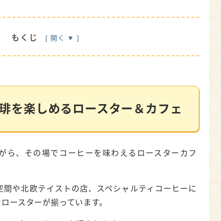
もくじ
しめるロースター＆カフェ
offee（コードコーヒー）
 Roasters（バニービーンズ）
琲を楽しめるロースター＆カフェ
er（タイズコーヒーロースター）
（ロースティングフォーユー）
がら、その場でコーヒーを味わえるロースターカフ
FEE（オールトクラウド）
堂珈琲
空間や北欧テイストの店、スペシャルティコーヒーに
なロースターが揃っています。
人におすすめの専門店