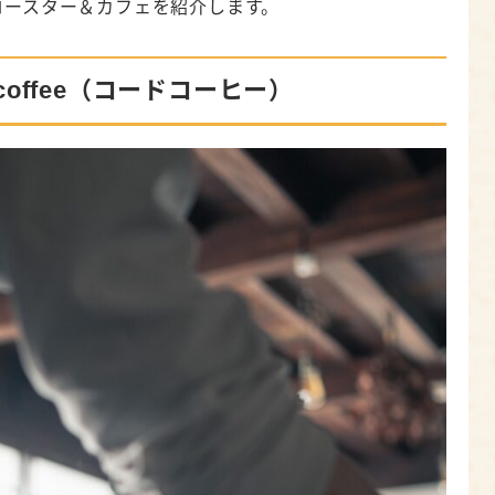
ロースター＆カフェを紹介します。
門店 香茶屋
d coffee（コードコーヒー）
coffee（フォースディメンション）
ROASTERS 卸本町店（トランジット）
りの珈琲店を見つけよう