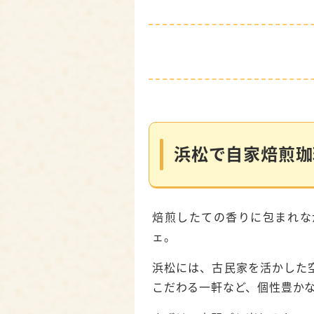
浜松で自家焙煎珈琲を楽
焙煎所＆Cafe chord c
Bunny Beans Coffee
浜松で自家焙煎珈
ties coffee roast
Roasting For You
焙煎したての香りに包まれな
OORT CLOUD COF
ェ。
自家焙煎珈琲店 まるたけ
浜松には、古民家を活かした
こだわる一軒など、個性豊か
浜松で珈琲豆を買いたい