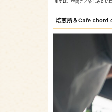
まずは、空間ごと楽しみたい
スペシャルティコーヒー専
焙煎屋
焙煎所＆Cafe chor
くらや珈琲店
Fourth dimension 
タタズミコーヒー焙煎場
TRANSIT COFFEE 
まとめ｜浜松でお気に入