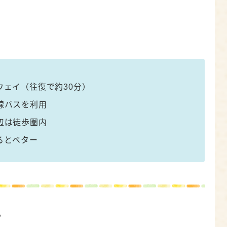
ウェイ（往復で約30分）
線バスを利用
辺は徒歩圏内
るとベター
ら