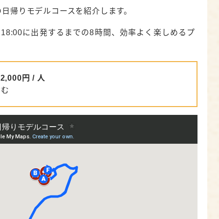
ードで食べ歩き
の日帰りモデルコースを紹介します。
昭和レトロな縁日＆絶景喫茶
ら18:00に出発するまでの8時間、効率よく楽しめるプ
洋館でアート鑑賞
す絶景美術館
,000円 / 人
絵本の世界に浸る隠れ家スポット
含む
もう！