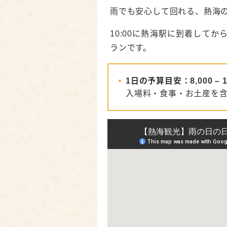
平和通り商店街｜アーケ
雨でも安心して回れる、熱海
展望レトロ喫茶 桃山館｜
10:00に熱海駅に到着してか
起雲閣｜大正ロマン薫る
ランです。
MOA美術館｜海を見下ろ
1日の予算目安：8,000 – 12
戸田幸四郎絵本美術館｜
入場料・食事・お土産を
雨の日の熱海観光を楽し